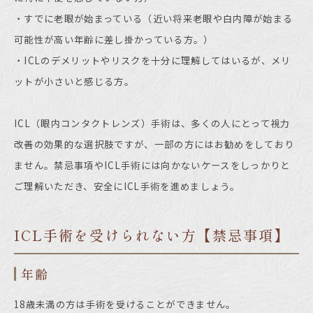
・すでに老眼が始まっている（近い将来老眼や白内障が始まる
可能性が高い年齢に差し掛かっている方。）
・
ICL
のデメリットやリスクを十分に理解してはいるが、メリ
ットが小さいと感じる方。
ICL
（眼内コンタクトレンズ）手術は、多くの人にとって視力
改善の効果的な選択肢ですが、一部の方にはお勧めをしており
ません。禁忌事項や
ICL
手術には向かないケースをしっかりと
ご理解いただき、安全に
ICL
手術を進めましょう。
ICL手術を受けられない方【禁忌事項】
年齢
18
歳未満の方は手術を受けることができません。