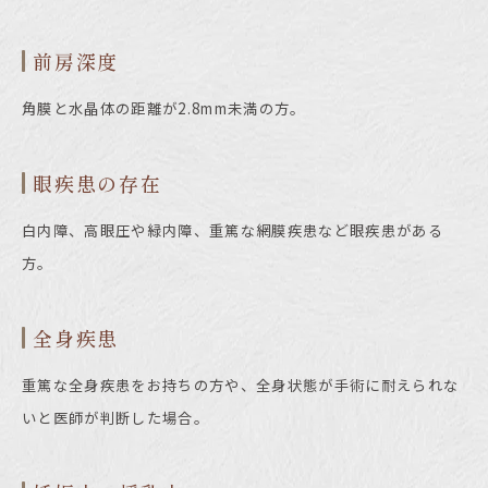
前房深度
角膜と水晶体の距離が
2.8mm
未満の方。
眼疾患の存在
白内障、高眼圧や緑内障、重篤な網膜疾患など眼疾患がある
方。
全身疾患
重篤な全身疾患をお持ちの方や、全身状態が手術に耐えられな
いと医師が判断した場合。