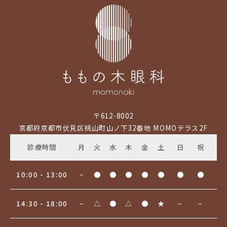
〒612-8002
京都府京都市伏見区桃山町山ノ下32番地 MOMOテラス2F
診療時間
月
火
水
木
金
土
日
祝
10:00 - 13:00
−
●
●
●
●
●
●
●
14:30 - 18:00
−
△
●
△
●
★
−
−