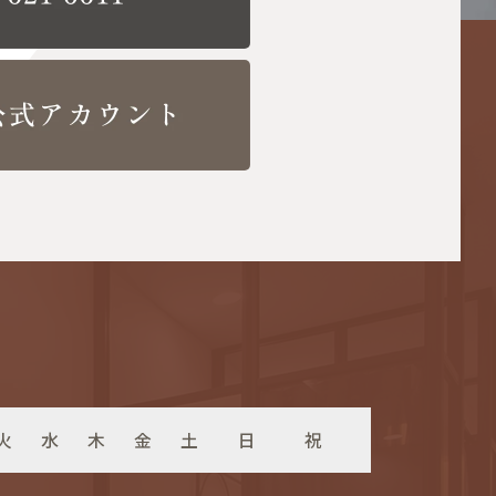
火
水
木
金
土
日
祝