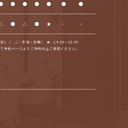
●
●
●
●
●
●
●
△
●
△
●
★
−
−
 / △…⼿術・診察/ ★…14:30〜16:00
せて予約ページよりご予約の上ご来院ください。