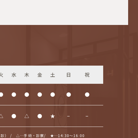
火
水
木
金
土
日
祝
●
●
●
●
●
●
●
△
●
△
●
★
−
−
 / △…⼿術・診察/ ★…14:30〜16:00