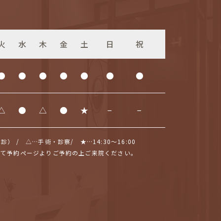
火
水
木
金
土
日
祝
●
●
●
●
●
●
●
△
●
△
●
★
−
−
 / △…⼿術・診察/ ★…14:30〜16:00
せて予約ページよりご予約の上ご来院ください。