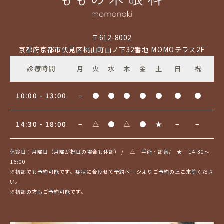
〒612-8002
京都府京都市伏見区桃山町山ノ下32番地 MOMOテラス2F
診療時間
月
火
水
木
金
土
日
祝
10:00 - 13:00
−
●
●
●
●
●
●
●
14:30 - 18:00
−
△
●
△
●
★
−
−
休診日：月曜日（月曜が祝日の場合も休診） / △…⼿術・診察/ ★…14:30〜
16:00
※初診でも予約可能です。症状に合わせて予約ページよりご予約の上ご来院くださ
い。
※初診の方もご予約可能です。